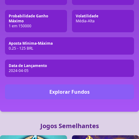
Probabilidade Ganho
Volatilidade
Máximo
Média-Alta
1 em 150000
Aposta Mínima-Máxima
0.25 - 125 BRL
Data de Lançamento
2024-04-05
Explorar Fundos
Jogos Semelhantes